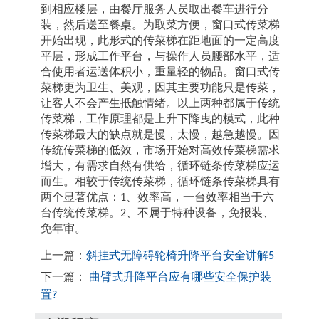
到相应楼层，由餐厅服务人员取出餐车进行分
装，然后送至餐桌。为取菜方便，窗口式传菜梯
开始出现，此形式的传菜梯在距地面的一定高度
平层，形成工作平台，与操作人员腰部水平，适
合使用者运送体积小，重量轻的物品。窗口式传
菜梯更为卫生、美观，因其主要功能只是传菜，
让客人不会产生抵触情绪。以上两种都属于传统
传菜梯，工作原理都是上升下降曳的模式，此种
传菜梯最大的缺点就是慢，太慢，越急越慢。因
传统传菜梯的低效，市场开始对高效传菜梯需求
增大，有需求自然有供给，循环链条传菜梯应运
而生。相较于传统传菜梯，循环链条传菜梯具有
两个显著优点：1、效率高，一台效率相当于六
台传统传菜梯。2、不属于特种设备，免报装、
免年审。
上一篇：
斜挂式无障碍轮椅升降平台安全讲解5
下一篇：
曲臂式升降平台应有哪些安全保护装
置?