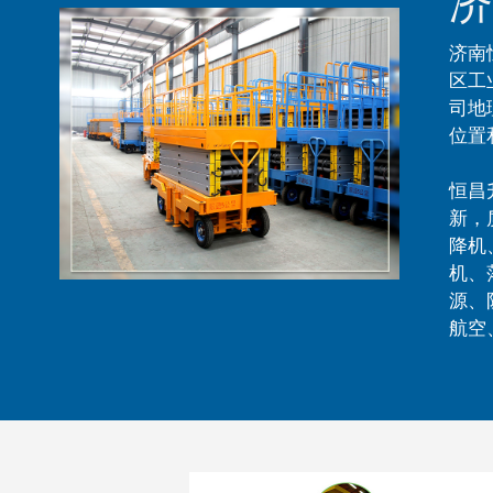
济
济南
区工
司地
位置
恒昌
新，
降机
机、
源、
航空