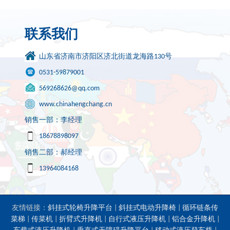
联系我们
山东省济南市济阳区济北街道龙海路130号
0531-59879001
569268626@qq.com
www.chinahengchang.cn
销售一部：李经理
18678898097
销售二部：郝经理
13964084168
友情链接：
斜挂式轮椅升降平台
|
斜挂式电动升降椅
|
循环链条传
菜梯
|
传菜机
|
折臂式升降机
|
自行式液压升降机
|
铝合金升降机
|